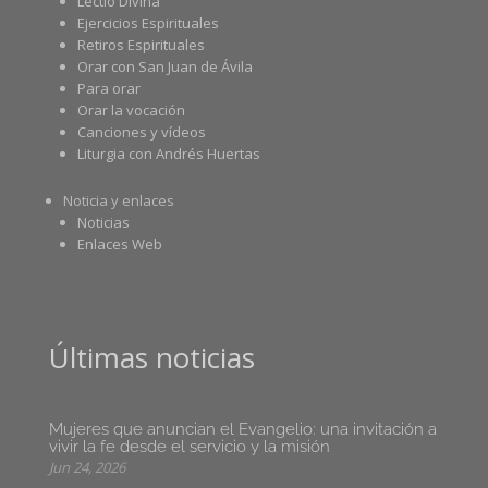
Lectio Divina
Ejercicios Espirituales
Retiros Espirituales
Orar con San Juan de Ávila
Para orar
Orar la vocación
Canciones y vídeos
Liturgia con Andrés Huertas
Noticia y enlaces
Noticias
Enlaces Web
Últimas noticias
Mujeres que anuncian el Evangelio: una invitación a
vivir la fe desde el servicio y la misión
Jun 24, 2026