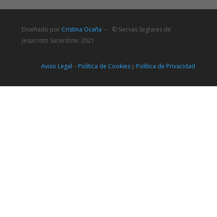
Diseñado por
Cristina Ocaña
– © Siervas Seglares de
Jesucristo Sacerdote, 2021
Aviso Legal
–
Política de Cookies
y
Política de Privacidad