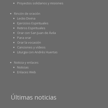
Proyectos solidarios y misiones
Rincón de oración
Lectio Divina
Ejercicios Espirituales
Retiros Espirituales
Orar con San Juan de Ávila
Para orar
Orar la vocación
Canciones y vídeos
Liturgia con Andrés Huertas
Noticia y enlaces
Noticias
Enlaces Web
Últimas noticias