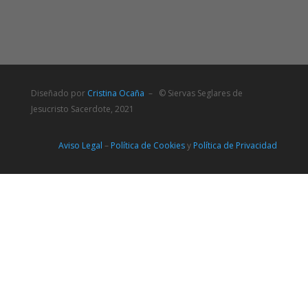
Diseñado por
Cristina Ocaña
– © Siervas Seglares de
Jesucristo Sacerdote, 2021
Aviso Legal
–
Política de Cookies
y
Política de Privacidad