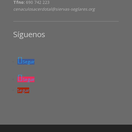
Tfno:
690 742 223
cenaculosacerdotal@siervas-seglares.org
Síguenos
Seguir
Seguir
Seguir