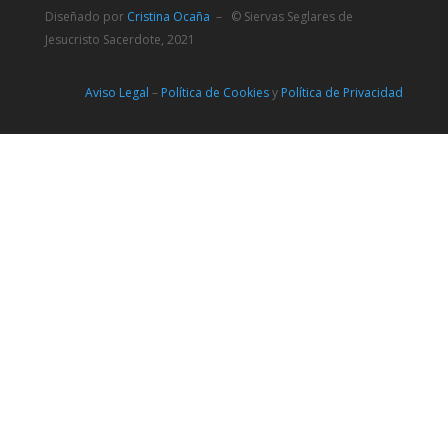
Diseñado por
Cristina Ocaña
– © Siervas Seglares de
Jesucristo Sacerdote, 2021
Aviso Legal
–
Política de Cookies
y
Política de Privacidad