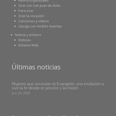
Retiros Espirituales
Orar con San Juan de Ávila
Para orar
Orar la vocación
Canciones y vídeos
Liturgia con Andrés Huertas
Noticia y enlaces
Noticias
Enlaces Web
Últimas noticias
Mujeres que anuncian el Evangelio: una invitación a
vivir la fe desde el servicio y la misión
Jun 24, 2026