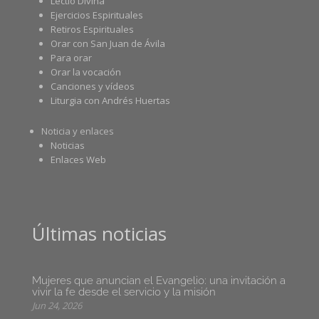
Lectio Divina
Ejercicios Espirituales
Retiros Espirituales
Orar con San Juan de Ávila
Para orar
Orar la vocación
Canciones y vídeos
Liturgia con Andrés Huertas
Noticia y enlaces
Noticias
Enlaces Web
Últimas noticias
Mujeres que anuncian el Evangelio: una invitación a
vivir la fe desde el servicio y la misión
Jun 24, 2026