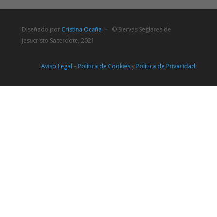
Diseñado por
Cristina Ocaña
– © Siervas Seglares de
Jesucristo Sacerdote, 2021
Aviso Legal
–
Política de Cookies
y
Política de Privacidad