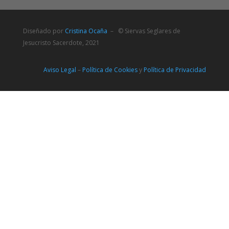
Diseñado por
Cristina Ocaña
– © Siervas Seglares de
Jesucristo Sacerdote, 2021
Aviso Legal
–
Política de Cookies
y
Política de Privacidad