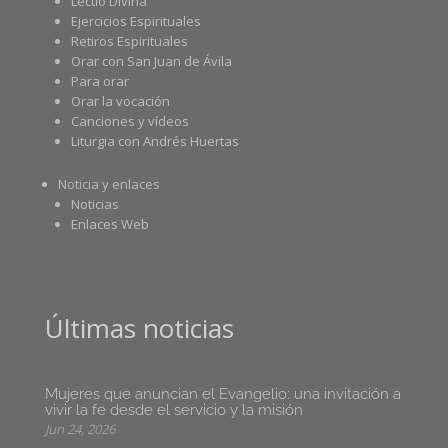
Lectio Divina
Ejercicios Espirituales
Retiros Espirituales
Orar con San Juan de Ávila
Para orar
Orar la vocación
Canciones y vídeos
Liturgia con Andrés Huertas
Noticia y enlaces
Noticias
Enlaces Web
Últimas noticias
Mujeres que anuncian el Evangelio: una invitación a
vivir la fe desde el servicio y la misión
Jun 24, 2026