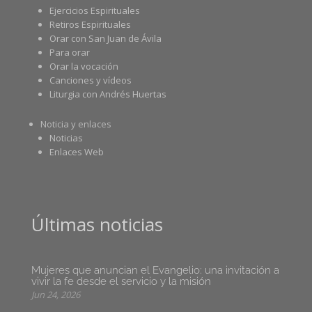
Ejercicios Espirituales
Retiros Espirituales
Orar con San Juan de Ávila
Para orar
Orar la vocación
Canciones y vídeos
Liturgia con Andrés Huertas
Noticia y enlaces
Noticias
Enlaces Web
Últimas noticias
Mujeres que anuncian el Evangelio: una invitación a
vivir la fe desde el servicio y la misión
Jun 24, 2026