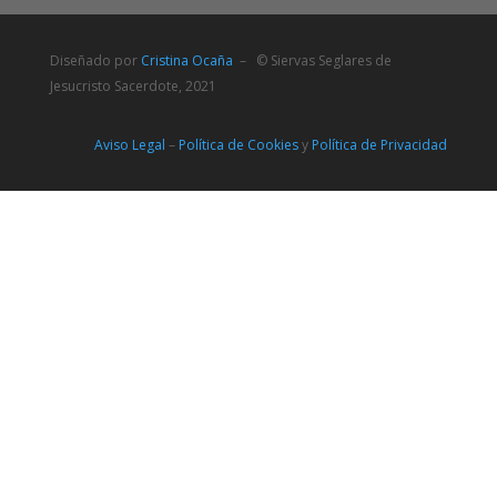
Diseñado por
Cristina Ocaña
– © Siervas Seglares de
Jesucristo Sacerdote, 2021
Aviso Legal
–
Política de Cookies
y
Política de Privacidad