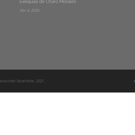
Exequias de Charo Morales
Abr 4, 2026
esucristo Sacerdote, 2021