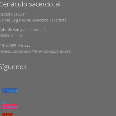
Cenáculo sacerdotal
Instituto Secular
Siervas Seglares de Jesucristo Sacerdote
Calle de San Juan de Ávila, 2
28033 Madrid
Tfno:
690 742 223
cenaculosacerdotal@siervas-seglares.org
Síguenos
Seguir
Seguir
Seguir