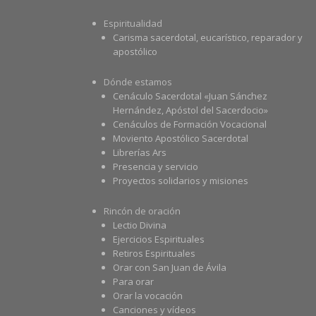
Espiritualidad
Carisma sacerdotal, eucarístico, reparador y
apostólico
Dónde estamos
Cenáculo Sacerdotal «Juan Sánchez
Hernández, Apóstol del Sacerdocio»
Cenáculos de Formación Vocacional
Moviento Apostólico Sacerdotal
Librerías Ars
Presencia y servicio
Proyectos solidarios y misiones
Rincón de oración
Lectio Divina
Ejercicios Espirituales
Retiros Espirituales
Orar con San Juan de Ávila
Para orar
Orar la vocación
Canciones y vídeos