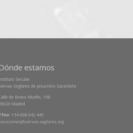
Dónde estamos
Instituto Secular
Siervas Seglares de Jesucristo Sacerdote
Calle de Bravo Murillo, 198
28020 Madrid
Tfno:
+34 608 642 445
vocaciones@siervas-seglares.org