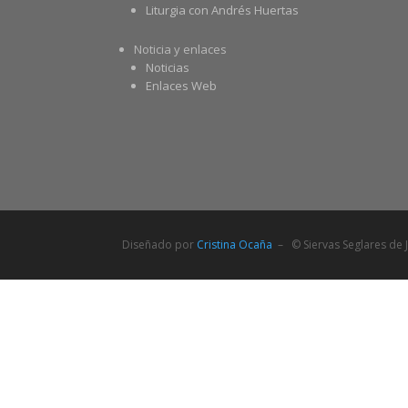
Liturgia con Andrés Huertas
Noticia y enlaces
Noticias
Enlaces Web
Diseñado por
Cristina Ocaña
– © Siervas Seglares de J