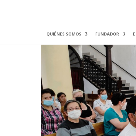
excursionalarcon-(8)
por
admin
|
May 30, 2022
QUIÉNES SOMOS
FUNDADOR
E