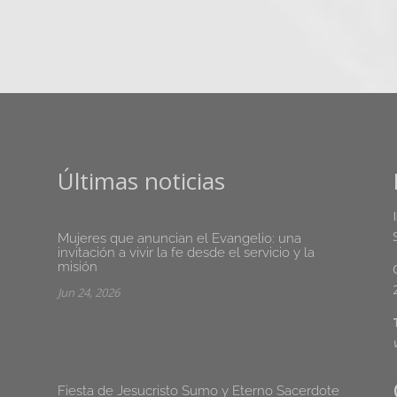
Últimas noticias
Mujeres que anuncian el Evangelio: una
invitación a vivir la fe desde el servicio y la
misión
Jun 24, 2026
Fiesta de Jesucristo Sumo y Eterno Sacerdote