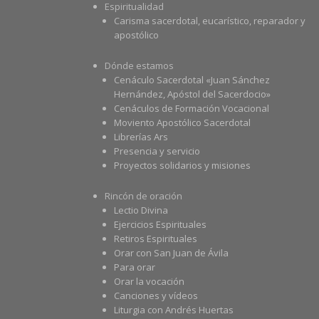
Espiritualidad
Carisma sacerdotal, eucarístico, reparador y
apostólico
Dónde estamos
Cenáculo Sacerdotal «Juan Sánchez
Hernández, Apóstol del Sacerdocio»
Cenáculos de Formación Vocacional
Moviento Apostólico Sacerdotal
Librerías Ars
Presencia y servicio
Proyectos solidarios y misiones
Rincón de oración
Lectio Divina
Ejercicios Espirituales
Retiros Espirituales
Orar con San Juan de Ávila
Para orar
Orar la vocación
Canciones y vídeos
Liturgia con Andrés Huertas