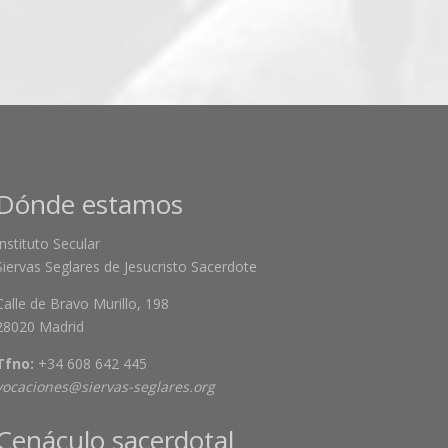
Dónde estamos
Instituto Secular
Siervas Seglares de Jesucristo Sacerdote
Calle de Bravo Murillo, 198
28020 Madrid
Tfno:
+34 608 642 445
vocaciones@siervas-seglares.org
Cenáculo sacerdotal