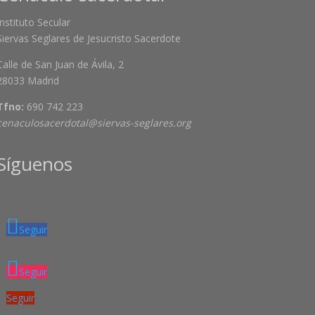
Instituto Secular
Siervas Seglares de Jesucristo Sacerdote
Calle de San Juan de Ávila, 2
28033 Madrid
Tfno:
690 742 223
cenaculosacerdotal@siervas-seglares.org
Síguenos
Seguir
Seguir
Seguir