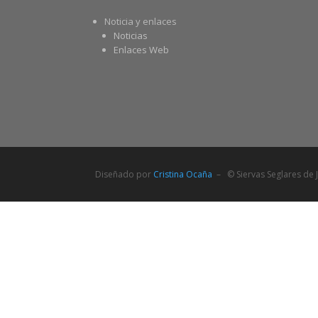
Noticia y enlaces
Noticias
Enlaces Web
Diseñado por
Cristina Ocaña
– © Siervas Seglares de J