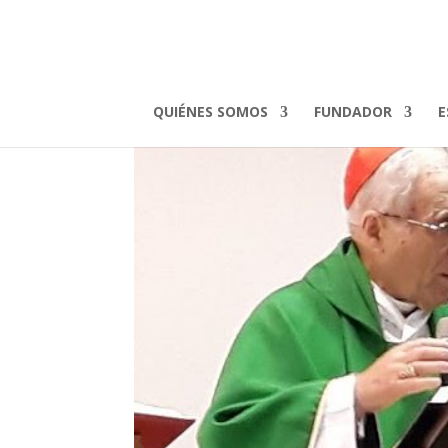
Rouco_eucaristía
por
admin
|
Nov 18, 2018
QUIÉNES SOMOS
FUNDADOR
E