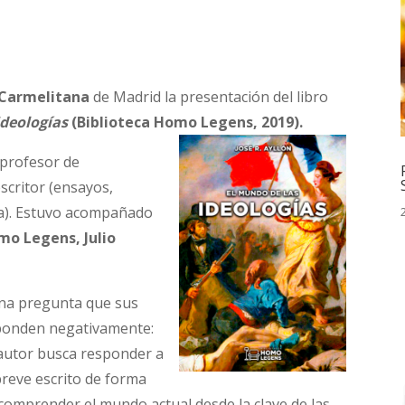
Carmelitana
de Madrid la presentación del libro
ideologías
(Biblioteca Homo Legens, 2019).
 profesor de
scritor (ensayos,
tica). Estuvo acompañado
mo Legens, Julio
 una pregunta que sus
sponden negativamente:
 autor busca responder a
breve escrito de forma
 comprender el mundo actual desde la clave de las