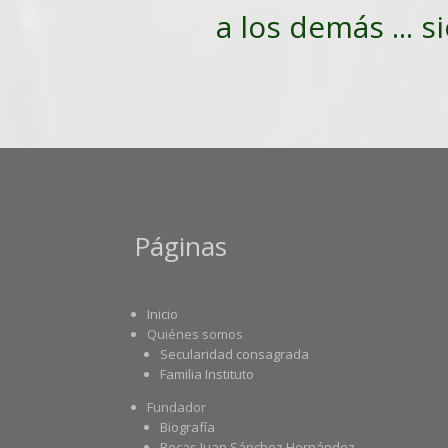
a los demás ... s
Páginas
Inicio
Quiénes somos
Secularidad consagrada
Familia Instituto
Fundador
Biografía
Becas Juan Sánchez Hernández