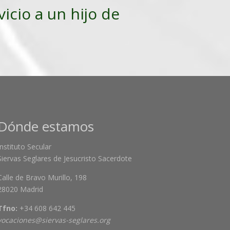
vicio a un hijo de
Dónde estamos
Instituto Secular
Siervas Seglares de Jesucristo Sacerdote
Calle de Bravo Murillo, 198
28020 Madrid
Tfno:
+34 608 642 445
vocaciones@siervas-seglares.org