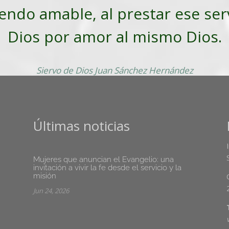
iendo amable, al prestar ese ser
Dios por amor al mismo Dios.
Siervo de Dios Juan Sánchez Hernández
Últimas noticias
Mujeres que anuncian el Evangelio: una
invitación a vivir la fe desde el servicio y la
misión
Jun 24, 2026