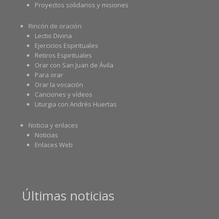
Proyectos solidarios y misiones
Rincón de oración
Lectio Divina
Ejercicios Espirituales
Retiros Espirituales
Orar con San Juan de Ávila
Para orar
Orar la vocación
Canciones y vídeos
Liturgia con Andrés Huertas
Noticia y enlaces
Noticias
Enlaces Web
Últimas noticias