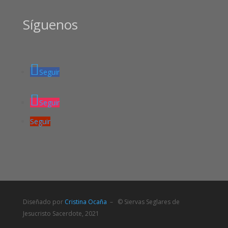
Síguenos
Seguir
Seguir
Seguir
Diseñado por
Cristina Ocaña
– © Siervas Seglares de
Jesucristo Sacerdote, 2021