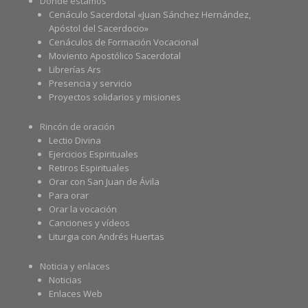
Dónde estamos
Cenáculo Sacerdotal «Juan Sánchez Hernández,
Apóstol del Sacerdocio»
Cenáculos de Formación Vocacional
Moviento Apostólico Sacerdotal
Librerías Ars
Presencia y servicio
Proyectos solidarios y misiones
Rincón de oración
Lectio Divina
Ejercicios Espirituales
Retiros Espirituales
Orar con San Juan de Ávila
Para orar
Orar la vocación
Canciones y vídeos
Liturgia con Andrés Huertas
Noticia y enlaces
Noticias
Enlaces Web