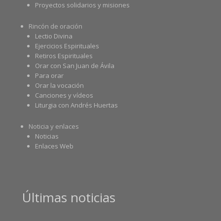
Proyectos solidarios y misiones
Rincón de oración
Lectio Divina
Ejercicios Espirituales
Retiros Espirituales
Orar con San Juan de Ávila
Para orar
Orar la vocación
Canciones y vídeos
Liturgia con Andrés Huertas
Noticia y enlaces
Noticias
Enlaces Web
Últimas noticias