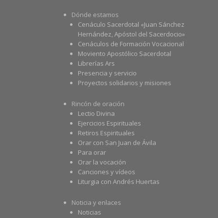
Dónde estamos
Cenáculo Sacerdotal «Juan Sánchez
Hernández, Apóstol del Sacerdocio»
Cenáculos de Formación Vocacional
Moviento Apostólico Sacerdotal
Librerías Ars
Presencia y servicio
Proyectos solidarios y misiones
Rincón de oración
Lectio Divina
Ejercicios Espirituales
Retiros Espirituales
Orar con San Juan de Ávila
Para orar
Orar la vocación
Canciones y vídeos
Liturgia con Andrés Huertas
Noticia y enlaces
Noticias