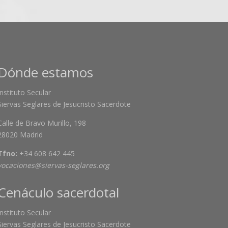
Dónde estamos
Instituto Secular
Siervas Seglares de Jesucristo Sacerdote
Calle de Bravo Murillo, 198
28020 Madrid
Tfno:
+34 608 642 445
vocaciones@siervas-seglares.org
Cenáculo sacerdotal
Instituto Secular
Siervas Seglares de Jesucristo Sacerdote