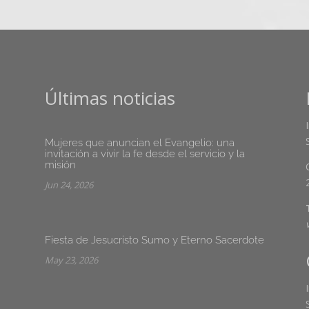
Últimas noticias
Mujeres que anuncian el Evangelio: una
invitación a vivir la fe desde el servicio y la
misión
Jun 24, 2026
Fiesta de Jesucristo Sumo y Eterno Sacerdote
May 23, 2026