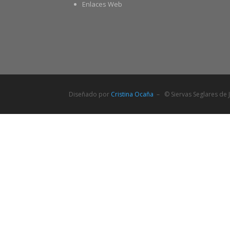
Enlaces Web
Diseñado por
Cristina Ocaña
– © Siervas Seglares de J