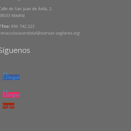
Calle de San Juan de Ávila, 2
28033 Madrid
Tfno:
690 742 223
cenaculosacerdotal@siervas-seglares.org
Síguenos
Seguir
Seguir
Seguir