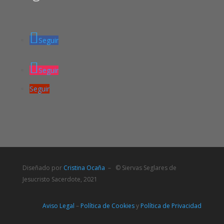
Seguir
Seguir
Seguir
Diseñado por
Cristina Ocaña
– © Siervas Seglares de
Jesucristo Sacerdote, 2021
Aviso Legal
–
Política de Cookies
y
Política de Privacidad