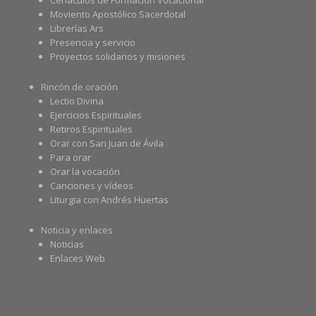
Cenáculos de Formación Vocacional
Moviento Apostólico Sacerdotal
Librerías Ars
Presencia y servicio
Proyectos solidarios y misiones
Rincón de oración
Lectio Divina
Ejercicios Espirituales
Retiros Espirituales
Orar con San Juan de Ávila
Para orar
Orar la vocación
Canciones y vídeos
Liturgia con Andrés Huertas
Noticia y enlaces
Noticias
Enlaces Web