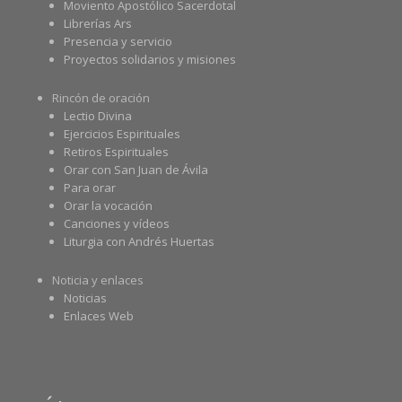
Moviento Apostólico Sacerdotal
Librerías Ars
Presencia y servicio
Proyectos solidarios y misiones
Rincón de oración
Lectio Divina
Ejercicios Espirituales
Retiros Espirituales
Orar con San Juan de Ávila
Para orar
Orar la vocación
Canciones y vídeos
Liturgia con Andrés Huertas
Noticia y enlaces
Noticias
Enlaces Web