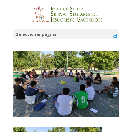
campamento_urbano
(16)
Seleccionar página
por
admin
|
Jul 26, 2022