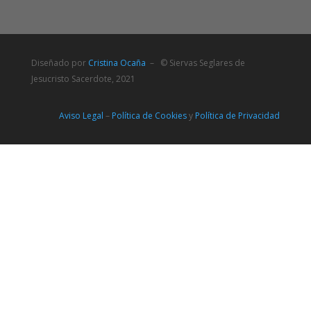
Diseñado por
Cristina Ocaña
– © Siervas Seglares de
Jesucristo Sacerdote, 2021
Aviso Legal
–
Política de Cookies
y
Política de Privacidad