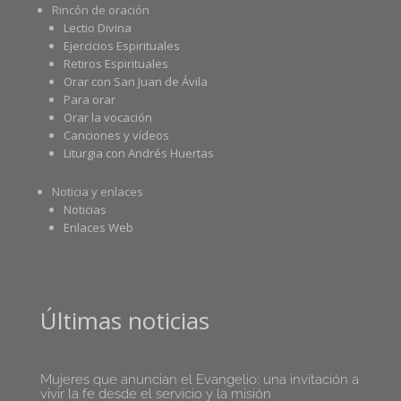
Rincón de oración
Lectio Divina
Ejercicios Espirituales
Retiros Espirituales
Orar con San Juan de Ávila
Para orar
Orar la vocación
Canciones y vídeos
Liturgia con Andrés Huertas
Noticia y enlaces
Noticias
Enlaces Web
Últimas noticias
Mujeres que anuncian el Evangelio: una invitación a
vivir la fe desde el servicio y la misión