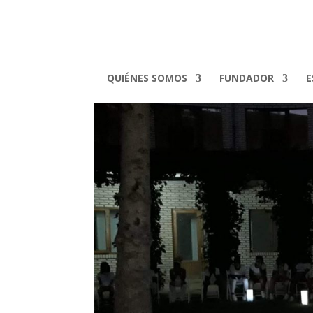
Velada_Camp.19
por
admin
|
Ago 21, 2019
QUIÉNES SOMOS
FUNDADOR
E