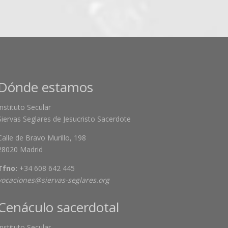
Dónde estamos
Instituto Secular
Siervas Seglares de Jesucristo Sacerdote
Calle de Bravo Murillo, 198
28020 Madrid
Tfno:
+34 608 642 445
vocaciones@siervas-seglares.org
Cenáculo sacerdotal
Instituto Secular