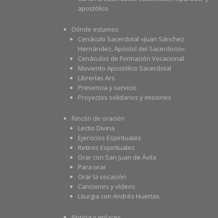
apostólico
Dónde estamos
Cenáculo Sacerdotal «Juan Sánchez
Hernández, Apóstol del Sacerdocio»
Cenáculos de Formación Vocacional
Moviento Apostólico Sacerdotal
Librerías Ars
Presencia y servicio
Proyectos solidarios y misiones
Rincón de oración
Lectio Divina
Ejercicios Espirituales
Retiros Espirituales
Orar con San Juan de Ávila
Para orar
Orar la vocación
Canciones y vídeos
Liturgia con Andrés Huertas
Noticia y enlaces