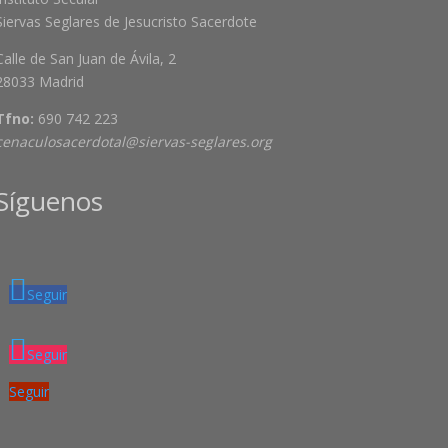
Siervas Seglares de Jesucristo Sacerdote
Calle de San Juan de Ávila, 2
28033 Madrid
Tfno:
690 742 223
cenaculosacerdotal@siervas-seglares.org
Síguenos
Seguir
Seguir
Seguir