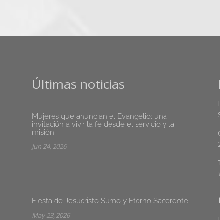
Últimas noticias
Mujeres que anuncian el Evangelio: una
invitación a vivir la fe desde el servicio y la
misión
Jun 24, 2026
Fiesta de Jesucristo Sumo y Eterno Sacerdote
May 23, 2026