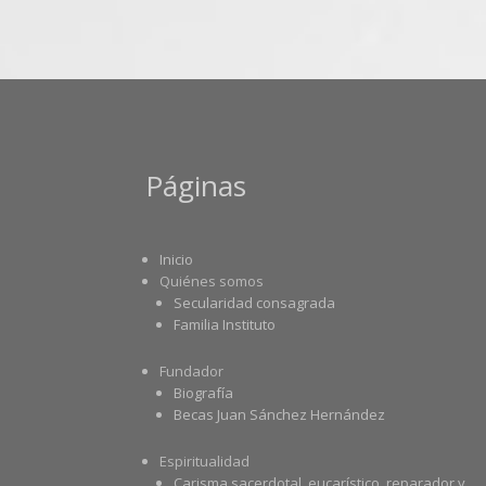
Páginas
Inicio
Quiénes somos
Secularidad consagrada
Familia Instituto
Fundador
Biografía
Becas Juan Sánchez Hernández
Espiritualidad
Carisma sacerdotal, eucarístico, reparador y