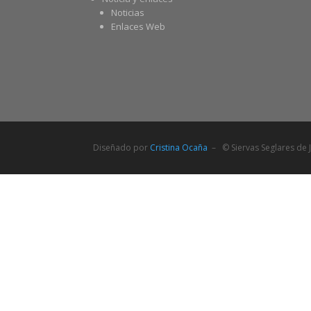
Noticias
Enlaces Web
Diseñado por
Cristina Ocaña
– © Siervas Seglares de J