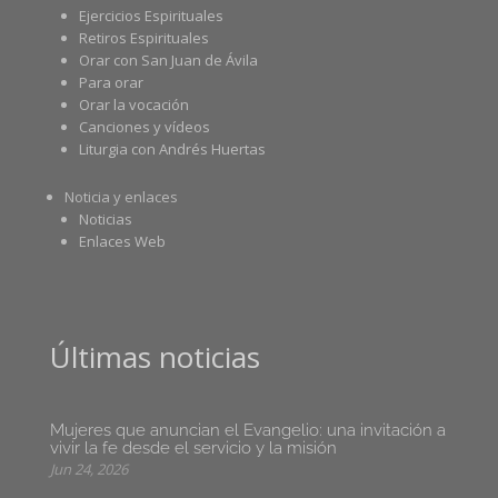
Ejercicios Espirituales
Retiros Espirituales
Orar con San Juan de Ávila
Para orar
Orar la vocación
Canciones y vídeos
Liturgia con Andrés Huertas
Noticia y enlaces
Noticias
Enlaces Web
Últimas noticias
Mujeres que anuncian el Evangelio: una invitación a
vivir la fe desde el servicio y la misión
Jun 24, 2026