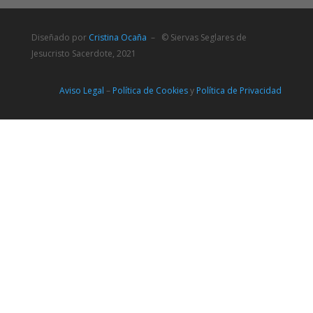
Diseñado por
Cristina Ocaña
– © Siervas Seglares de
Jesucristo Sacerdote, 2021
Aviso Legal
–
Política de Cookies
y
Política de Privacidad