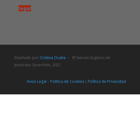
Seguir
Diseñado por
Cristina Ocaña
– © Siervas Seglares de
Jesucristo Sacerdote, 2021
Aviso Legal
–
Política de Cookies
y
Política de Privacidad