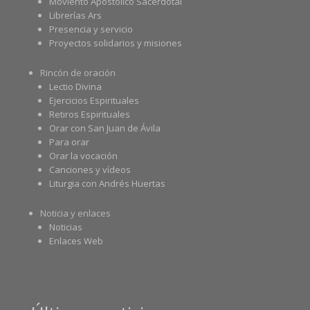
Moviento Apostólico Sacerdotal
Librerías Ars
Presencia y servicio
Proyectos solidarios y misiones
Rincón de oración
Lectio Divina
Ejercicios Espirituales
Retiros Espirituales
Orar con San Juan de Ávila
Para orar
Orar la vocación
Canciones y vídeos
Liturgia con Andrés Huertas
Noticia y enlaces
Noticias
Enlaces Web