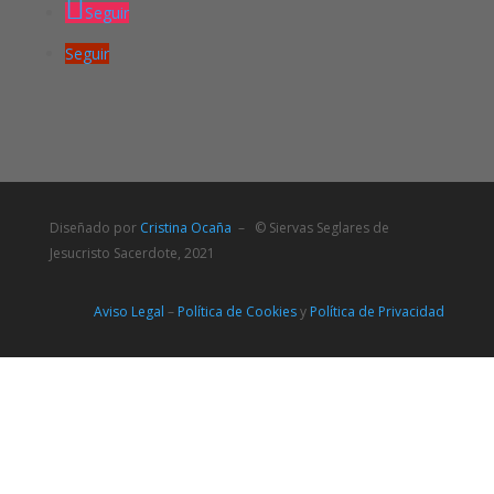
Seguir
Seguir
Diseñado por
Cristina Ocaña
– © Siervas Seglares de
Jesucristo Sacerdote, 2021
Aviso Legal
–
Política de Cookies
y
Política de Privacidad