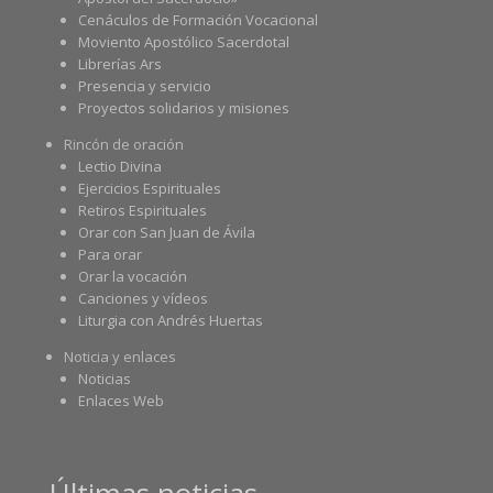
Cenáculos de Formación Vocacional
Moviento Apostólico Sacerdotal
Librerías Ars
Presencia y servicio
Proyectos solidarios y misiones
Rincón de oración
Lectio Divina
Ejercicios Espirituales
Retiros Espirituales
Orar con San Juan de Ávila
Para orar
Orar la vocación
Canciones y vídeos
Liturgia con Andrés Huertas
Noticia y enlaces
Noticias
Enlaces Web